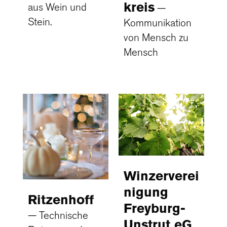
kreis
aus Wein und
Stein.
Kommunikation
von Mensch zu
Mensch
Winzerverei
nigung
Ritzenhoff
Freyburg-
Technische
Unstrut eG