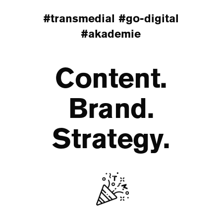
#transmedial
#go-digital
eit
#akademie
odus
Content.
Brand.
Strategy.
dus