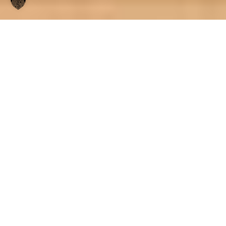
Bereits seit 1992 stellt das traditionelle
Familienunternehmen Altenburger Senf
& Feinkost GmbH & Co.KG köstlichen
und hochwertigen Senf aus dem Herzen
Mitteldeutschlands her. Seit Beginn der
Firmengeschichte legt das
Unternehmen Wert auf höchste Qualität
und schonende Herstellung. Die
Senfkörner werden täglich frisch
geschrotet und kalt vermahlen, sodass
alle wichtigen Geschmacksträger
erhalten bleiben. Ausgewählte