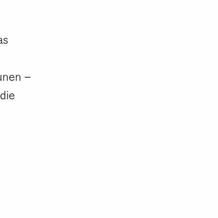
as
unen –
 die