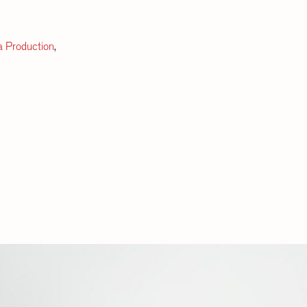
a Production
,