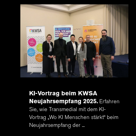
l für Anfallsicherheit
-freundlicher Modus
dheitsmodus
psie-sicherer Modus
KI-Vortrag beim KWSA
Neujahrsempfang 2025
Erfahren
Sie, wie Transmedial mit dem KI-
Vortrag „Wo KI Menschen stärkt“ beim
Neujahrsempfang der ...