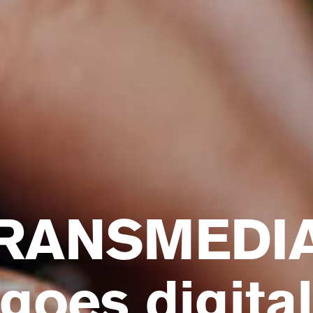
RANSMEDI
goes digita